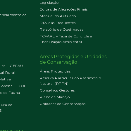
Legislação
Editais de Alegações Finais
enciamento de
Manual do Autuado
Dúvidas Frequentes
Relatório de Queimadas
TCFAAL – Taxa de Controle e
Fiscalização Ambiental
Áreas Protegidas e Unidades
de Conservação
tica – GEFAU
Áreas Protegidas
al Rural
Reserva Particular do Patrimônio
Nativa
Natural (RPPN)
orestal – DOF
Conselhos Gestores
jo de Fauna
Plano de Manejo
Unidades de Conservação
tura de
S