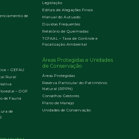
Legislação
Editais de Alegações Finais
enciamento de
Manual do Autuado
Dúvidas Frequentes
Relatório de Queimadas
TCFAAL – Taxa de Controle e
Fiscalização Ambiental
Áreas Protegidas e Unidades
de Conservação
tica – GEFAU
Áreas Protegidas
al Rural
Reserva Particular do Patrimônio
Nativa
Natural (RPPN)
orestal – DOF
Conselhos Gestores
jo de Fauna
Plano de Manejo
Unidades de Conservação
tura de
S