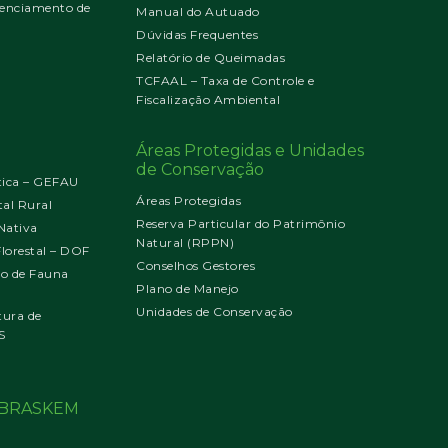
enciamento de
Manual do Autuado
Dúvidas Frequentes
Relatório de Queimadas
TCFAAL – Taxa de Controle e
Fiscalização Ambiental
Áreas Protegidas e Unidades
de Conservação
tica – GEFAU
Áreas Protegidas
al Rural
Reserva Particular do Patrimônio
Nativa
Natural (RPPN)
orestal – DOF
Conselhos Gestores
jo de Fauna
Plano de Manejo
Unidades de Conservação
tura de
S
o BRASKEM