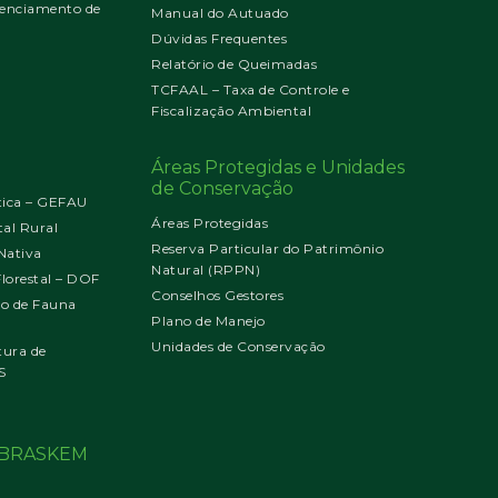
enciamento de
Manual do Autuado
Dúvidas Frequentes
Relatório de Queimadas
TCFAAL – Taxa de Controle e
Fiscalização Ambiental
Áreas Protegidas e Unidades
de Conservação
tica – GEFAU
Áreas Protegidas
al Rural
Reserva Particular do Patrimônio
Nativa
Natural (RPPN)
orestal – DOF
Conselhos Gestores
jo de Fauna
Plano de Manejo
Unidades de Conservação
tura de
S
o BRASKEM