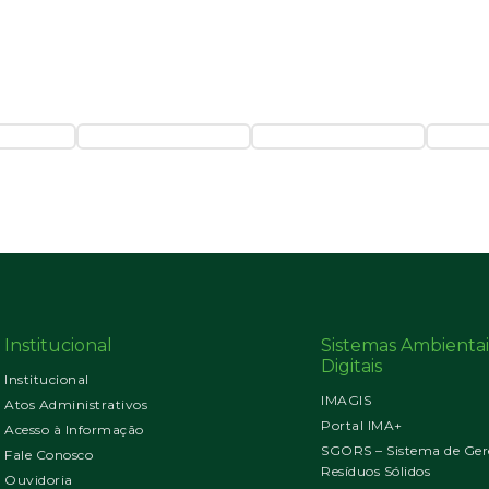
Institucional
Sistemas Ambientai
Digitais
Institucional
IMAGIS
Atos Administrativos
Portal IMA+
Acesso à Informação
SGORS – Sistema de Ger
Fale Conosco
Resíduos Sólidos
Ouvidoria