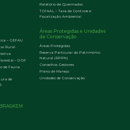
Relatório de Queimadas
TCFAAL – Taxa de Controle e
Fiscalização Ambiental
Áreas Protegidas e Unidades
de Conservação
tica – GEFAU
Áreas Protegidas
al Rural
Reserva Particular do Patrimônio
Nativa
Natural (RPPN)
orestal – DOF
Conselhos Gestores
jo de Fauna
Plano de Manejo
Unidades de Conservação
tura de
S
o BRASKEM