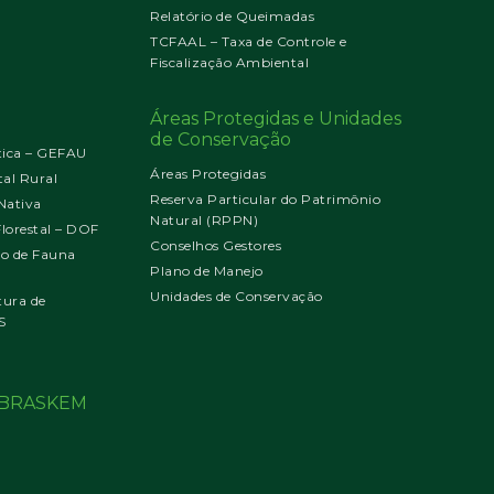
Relatório de Queimadas
TCFAAL – Taxa de Controle e
Fiscalização Ambiental
Áreas Protegidas e Unidades
de Conservação
tica – GEFAU
Áreas Protegidas
al Rural
Reserva Particular do Patrimônio
Nativa
Natural (RPPN)
orestal – DOF
Conselhos Gestores
jo de Fauna
Plano de Manejo
Unidades de Conservação
tura de
S
o BRASKEM