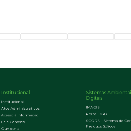
Institucional
Sistemas Ambientai
Digitais
Institucional
IMAGIS
Atos Administrativos
Portal IMA+
Acesso à Informação
SGORS – Sistema de Ger
Fale Conosco
Resíduos Sólidos
Ouvidoria