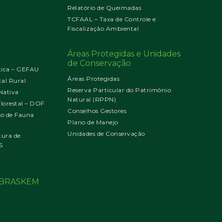
Relatório de Queimadas
TCFAAL – Taxa de Controle e
Fiscalização Ambiental
Áreas Protegidas e Unidades
de Conservação
tica – GEFAU
Áreas Protegidas
al Rural
Reserva Particular do Patrimônio
Nativa
Natural (RPPN)
orestal – DOF
Conselhos Gestores
jo de Fauna
Plano de Manejo
Unidades de Conservação
tura de
S
o BRASKEM