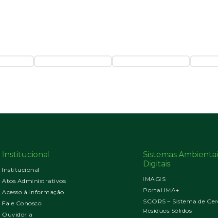
Institucional
Sistemas Ambientai
Digitais
Institucional
IMAGIS
Atos Administrativos
Portal IMA+
Acesso à Informação
SGORS – Sistema de Ger
Fale Conosco
Resíduos Sólidos
Ouvidoria