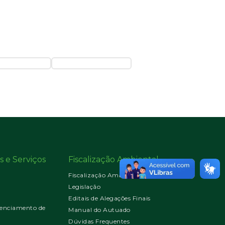
s e Serviços
Fiscalização Ambiental
Fiscalização Ambiental
Legislação
Editais de Alegações Finais
enciamento de
Manual do Autuado
Dúvidas Frequentes