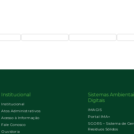
Institucional
Sistemas Ambientai
Digitais
Institucional
IMAGIS
Atos Administrativos
Portal IMA+
Acesso à Informação
SGORS – Sistema de Ger
Fale Conosco
Resíduos Sólidos
Ouvidoria