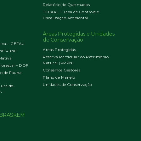
Relatório de Queimadas
TCFAAL – Taxa de Controle e
Fiscalização Ambiental
Áreas Protegidas e Unidades
de Conservação
tica – GEFAU
Áreas Protegidas
al Rural
Reserva Particular do Patrimônio
Nativa
Natural (RPPN)
orestal – DOF
Conselhos Gestores
jo de Fauna
Plano de Manejo
Unidades de Conservação
tura de
S
o BRASKEM