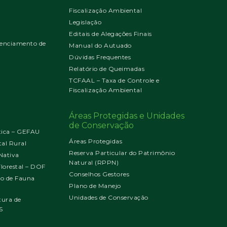
Fiscalização Ambiental
Legislação
Editais de Alegações Finais
enciamento de
Manual do Autuado
Dúvidas Frequentes
Relatório de Queimadas
TCFAAL – Taxa de Controle e
Fiscalização Ambiental
Áreas Protegidas e Unidades
de Conservação
tica – GEFAU
Áreas Protegidas
al Rural
Reserva Particular do Patrimônio
Nativa
Natural (RPPN)
orestal – DOF
Conselhos Gestores
jo de Fauna
Plano de Manejo
Unidades de Conservação
tura de
S