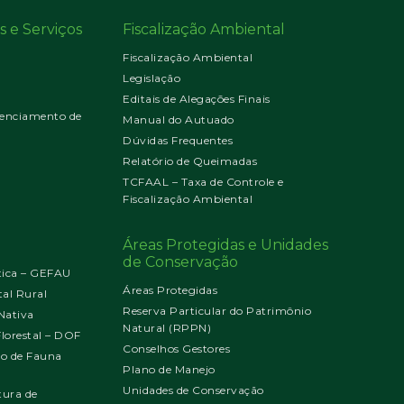
s e Serviços
Fiscalização Ambiental
Fiscalização Ambiental
Legislação
Editais de Alegações Finais
enciamento de
Manual do Autuado
Dúvidas Frequentes
Relatório de Queimadas
TCFAAL – Taxa de Controle e
Fiscalização Ambiental
Áreas Protegidas e Unidades
de Conservação
tica – GEFAU
Áreas Protegidas
al Rural
Reserva Particular do Patrimônio
Nativa
Natural (RPPN)
orestal – DOF
Conselhos Gestores
jo de Fauna
Plano de Manejo
Unidades de Conservação
tura de