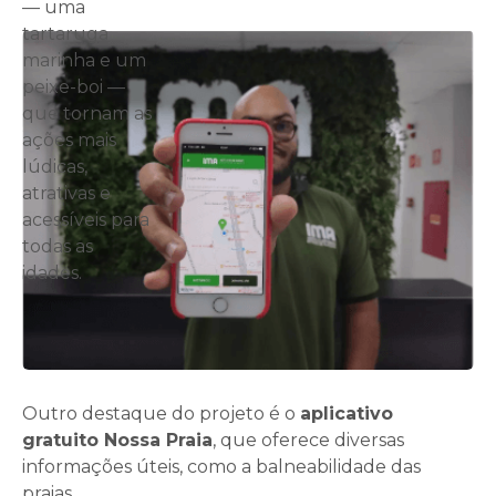
— uma
tartaruga
marinha e um
peixe-boi —
que tornam as
ações mais
lúdicas,
atrativas e
acessíveis para
todas as
idades.
Outro destaque do projeto é o
aplicativo
gratuito Nossa Praia
, que oferece diversas
informações úteis, como a balneabilidade das
praias.