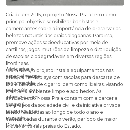
Criado em 2015, o projeto Nossa Praia tem como
principal objetivo sensibilizar banhistas e
comerciantes sobre a importância de preservar as
belezas naturais das praias alagoanas. Para isso,
promove ações socioeducativas por meio de
cartilhas, jogos, mutirões de limpeza e distribuição
de sacolas biodegradáveis em diversas regiões
litorâneas.
A iniciativa é
Além disso, o projeto instala equipamentos nas
especialmente
orlas, como displays com sacolas para descarte de
reconhecida
lixo e bitucas de cigarro, bem como lixeiras, visando
pelo público
manter o ambiente limpo e acolhedor. As
infanto-juvenil
atividades do Nossa Praia contam com a parceria
graças à
de grupos da sociedade civil e da iniciativa privada,
presença dos
sendo realizadas ao longo de todo o ano e
mascotes
intensificadas durante o verão, período de maior
Doroty e Astro
movimento nas praias do Estado.